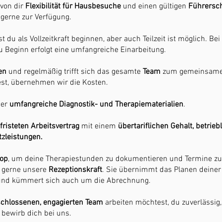
von dir
Flexibilität für Hausbesuche
und einen gültigen
Führersch
r gerne zur Verfügung.
du als Vollzeitkraft beginnen, aber auch Teilzeit ist möglich. Be
 Zu Beginn erfolgt eine umfangreiche Einarbeitung.
en
und regelmäßig trifft sich das gesamte
Team
zum gemeinsame
est, übernehmen wir die Kosten.
ber
umfangreiche Diagnostik- und Therapiematerialien
.
risteten Arbeitsvertrag
mit einem
übertariflichen Gehalt, betrieb
tzleistungen.
top
, um deine Therapiestunden zu dokumentieren und Termine zu
it gerne unsere
Rezeptionskraft
. Sie übernimmt das Planen deiner 
 und kümmert sich auch um die Abrechnung.
chlossenen, engagierten Team
arbeiten möchtest, du zuverlässig,
 bewirb dich bei uns.