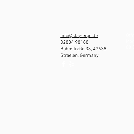
Öff
info@stay-ergo.de
Mon
02834 98188
08:
Bahnstraße 38, 47638
Straelen, Germany