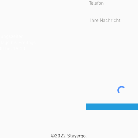
nungszeiten
tags bis Freitags
00 bis 18:00
©2022 Stayergo.