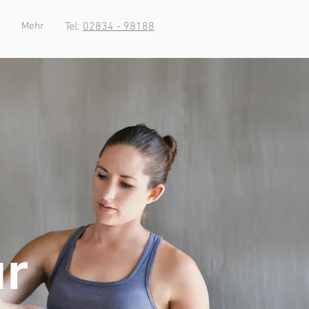
Mehr
Tel:
02834 - 98188
ur