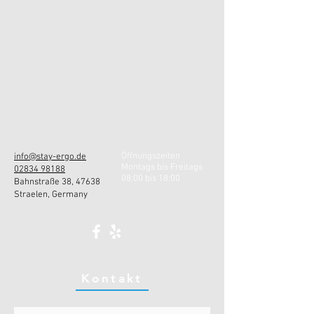
Öffnungszeiten
info@stay-ergo.de
Montags bis Freitags
02834 98188
08:00 bis 18:00
Bahnstraße 38, 47638
Straelen, Germany
Kontakt